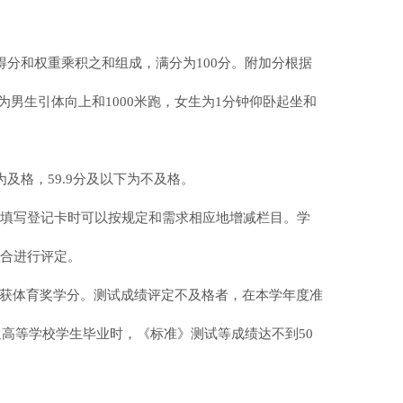
得分和权重乘积之和组成，满分为100分。附加分根据
为男生引体向上和1000米跑，女生为1分钟仰卧起坐和
9分为及格，59.9分及以下为不及格。
在填写登记卡时可以按规定和需求相应地增减栏目。学
之合进行评定。
获体育奖学分。测试成绩评定不及格者，在本学年度准
通高等学校学生毕业时，《标准》测试等成绩达不到
50