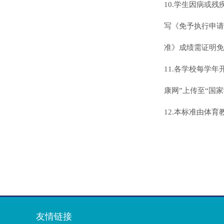
10.
学生因病或残
写《免予执行
申请
准》成绩需证明免
11.
各学校每学年
康网”上传至“国
12.
本标准由体育
友情链接